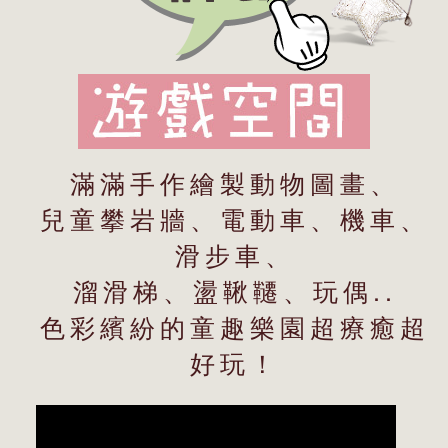
滿滿手作繪製動物圖畫、
兒童攀岩牆、電動車、機車、
滑步車、
溜滑梯、盪鞦韆、玩偶..
色彩繽紛的童趣樂園超療癒超
好玩！