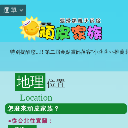
選單
特別提醒您...!!
第二屆金點賞部落客"小蓉蓉>>推薦暑
地理
位置
Location
怎麼來頑皮家族？
●從台北往宜蘭：