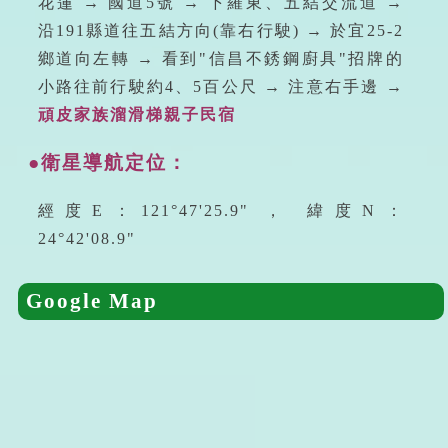
花蓮 → 國道5號 → 下羅東、五結交流道 →
沿191縣道往五結方向(靠右行駛) → 於宜25-2
鄉道向左轉 → 看到"信昌不銹鋼廚具"招牌的
小路往前行駛約4、5百公尺 → 注意右手邊 →
頑皮家族溜滑梯親子民宿
●衛星導航定位：
經度E：121°47'25.9" ， 緯度N：
24°42'08.9"
Google Map